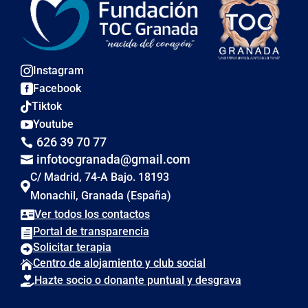
Instagram

Facebook

Tiktok

Youtube

626 39 70 77

infotocgranada@gmail.com

C/ Madrid, 74-A Bajo. 18193

Monachil, Granada (España)
Ver todos los contactos

Portal de transparencia

Solicitar terapia

Centro de alojamiento y club social

Hazte socio o donante puntual y desgrava
