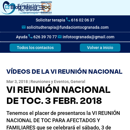
Blog
Menú
Solicitar terapia
616 02 06 37
solicitudterapia@fundaciontocgranada.com
Ayuda
626 39 70 77
infotocgranada@gmail.com
Todos los contactos
Volver a inicio
VÍDEOS DE LA VI REUNIÓN NACIONAL
Mar 3, 2018
|
Reuniones y Eventos
,
General
VI REUNIÓN NACIONAL
DE TOC. 3 FEBR. 2018
Tenemos el placer de presentaros la VI REUNIÓN
NACIONAL DE TOC PARA AFECTADOS Y
FAMILIARES que se celebrará el sábado, 3 de