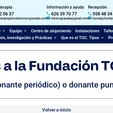
 terapia
Información y ayuda
Recepción
2 06 37
626 39 70 77
958 48 34
dterapia@fundaciontocgranada.com
infotocgranada@gmail.com
tsocial@funda
s
Equipo
Centro de alojamiento
Instalaciones
Talle
ón, investigación y Prácticas
Que es el TOC. Tipos
Pr
 a la Fundación 
onante periódico) o donante pun
Volver a inicio