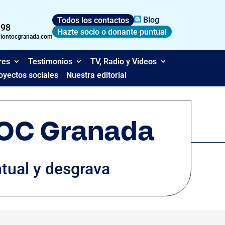
Todos los contactos
Blog
 98
Hazte socio o donante puntual
ciontocgranada.com
res
Testimonios
TV, Radio y Videos
oyectos sociales
Nuestra editorial
TOC Granada
tual y desgrava