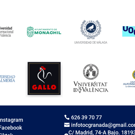
626 39 70 77

Instagram
infotocgranada@gmail.c

Facebook
C/ Madrid, 74-A Bajo. 1819