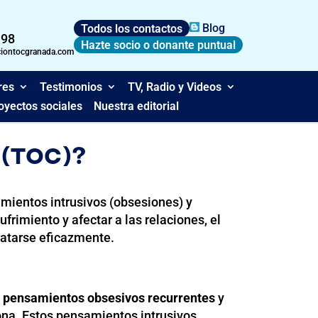
Todos los contactos
Blog
 98
Hazte socio o donante puntual
ciontocgranada.com
res
Testimonios
TV, Radio y Videos
oyectos sociales
Nuestra editorial
 (TOC)?
mientos intrusivos (obsesiones) y
frimiento y afectar a las relaciones, el
ratarse eficazmente.
e
pensamientos obsesivos recurrentes
y
sona. Estos pensamientos intrusivos,