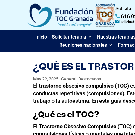
Solicitar
616 0
solicitu
Inicio
Solicitar terapia
Nuestras terapia
Reuniones nacionales
Formaci
¿QUÉ ES EL TRASTO
May 22, 2025
|
General
,
Destacados
El
trastorno obsesivo compulsivo (TOC)
es
conductas repetitivas (compulsiones). Estos
trabajo o la autoestima. En esta guía des
¿Qué es el TOC?
El
Trastorno Obsesivo Compulsivo (TOC)
e
compulsiones
físicas o mentales que inter