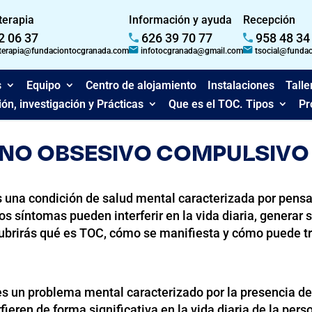
 terapia
Información y ayuda
Recepción
2 06 37
626 39 70 77
958 48 34
dterapia@fundaciontocgranada.com
infotocgranada@gmail.com
tsocial@funda
s
Equipo
Centro de alojamiento
Instalaciones
Talle
ón, investigación y Prácticas
Que es el TOC. Tipos
Pr
RNO OBSESIVO COMPULSIVO
 una condición de salud mental caracterizada por pensa
 síntomas pueden interferir en la vida diaria, generar su
cubrirás qué es TOC, cómo se manifiesta y cómo puede t
s un problema mental caracterizado por la presencia d
fieren de forma significativa en la vida diaria de la per