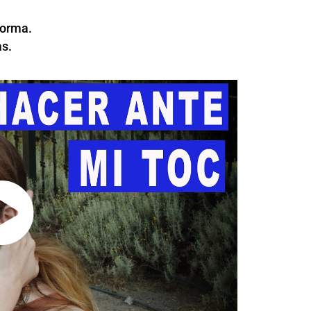
forma.
as.