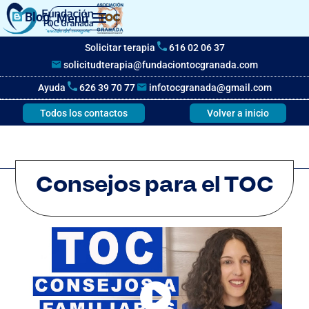
Blog
Menú
Solicitar terapia
616 02 06 37
solicitudterapia@fundaciontocgranada.com
Ayuda
626 39 70 77
infotocgranada@gmail.com
Todos los contactos
Volver a inicio
Consejos para el TOC