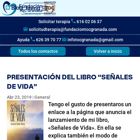
Blog
Menú
Solicitar terapia
616 02 06 37
solicitudterapia@fundaciontocgranada.com
Ayuda
626 39 70 77
infotocgranada@gmail.com
Todos los contactos
Volver a inicio
PRESENTACIÓN DEL LIBRO “SEÑALES
DE VIDA”
Abr 23, 2019
|
General
Tengo el gusto de presentaros un
enlace a la página que anuncia el
lanzamiento de mi libro,
«Señales de Vida». En ella se
explica también el modo de