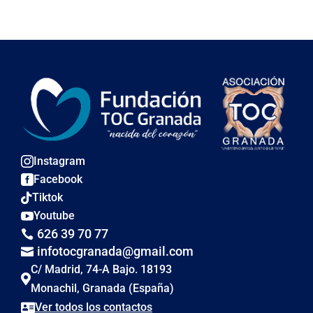
Instagram

Facebook

Tiktok

Youtube

626 39 70 77

infotocgranada@gmail.com

C/ Madrid, 74-A Bajo. 18193

Monachil, Granada (España)
Ver todos los contactos
