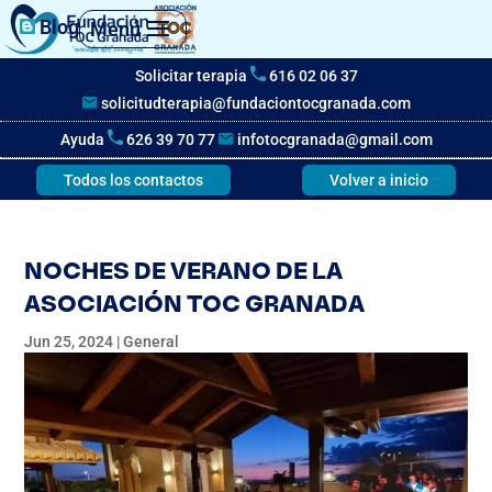
Blog
Menú
Solicitar terapia
616 02 06 37
solicitudterapia@fundaciontocgranada.com
Ayuda
626 39 70 77
infotocgranada@gmail.com
Todos los contactos
Volver a inicio
NOCHES DE VERANO DE LA
ASOCIACIÓN TOC GRANADA
Jun 25, 2024
|
General