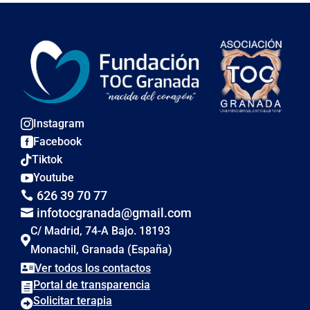
Instagram

Facebook

Tiktok

Youtube

626 39 70 77

infotocgranada@gmail.com

C/ Madrid, 74-A Bajo. 18193

Monachil, Granada (España)
Ver todos los contactos

Portal de transparencia

Solicitar terapia
