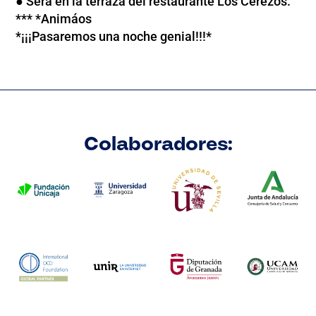
● Será en la terraza del restaurante Los Cerezos.
*** *Animáos
*¡¡¡Pasaremos una noche genial!!!*
Colaboradores: