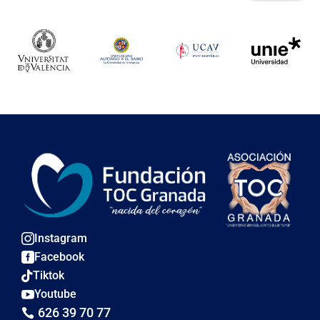
Instagram

Facebook

Tiktok

Youtube

626 39 70 77
