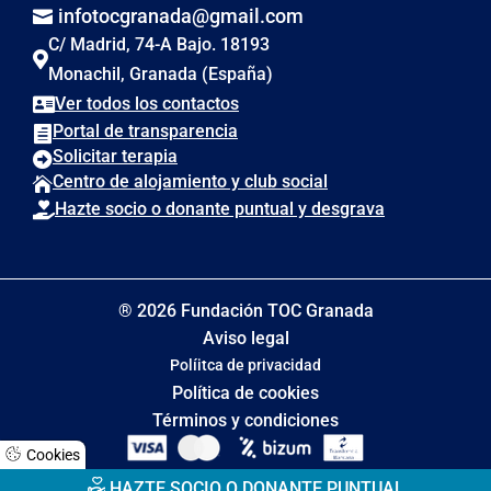
infotocgranada@gmail.com

C/ Madrid, 74-A Bajo. 18193

Monachil, Granada (España)
Ver todos los contactos

Portal de transparencia

Solicitar terapia

Centro de alojamiento y club social

Hazte socio o donante puntual y desgrava

® 2026 Fundación TOC Granada
Aviso legal
Políitca de privacidad
Política de cookies
Términos y condiciones
Cookies
HAZTE SOCIO O DONANTE PUNTUAL