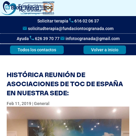
Blog
Menú
Solicitar terapia
616 02 06 37
solicitudterapia@fundaciontocgranada.com
Ayuda
626 39 70 77
infotocgranada@gmail.com
Todos los contactos
Volver a inicio
HISTÓRICA REUNIÓN DE
ASOCIACIONES DE TOC DE ESPAÑA
EN NUESTRA SEDE:
Feb 11, 2019
|
General