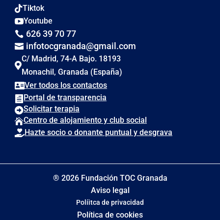
Tiktok

Youtube

626 39 70 77

infotocgranada@gmail.com

C/ Madrid, 74-A Bajo. 18193

Monachil, Granada (España)
Ver todos los contactos

Portal de transparencia

Solicitar terapia

Centro de alojamiento y club social

Hazte socio o donante puntual y desgrava

® 2026 Fundación TOC Granada
Aviso legal
Políitca de privacidad
Política de cookies