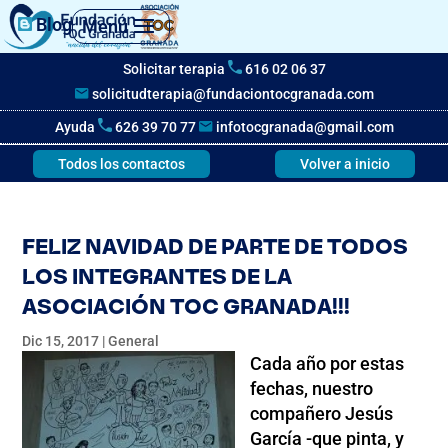
Blog
Menú
Solicitar terapia
616 02 06 37
solicitudterapia@fundaciontocgranada.com
Ayuda
626 39 70 77
infotocgranada@gmail.com
Todos los contactos
Volver a inicio
FELIZ NAVIDAD DE PARTE DE TODOS
LOS INTEGRANTES DE LA
ASOCIACIÓN TOC GRANADA!!!
Dic 15, 2017
|
General
Cada año por estas
fechas, nuestro
compañero Jesús
García -que pinta, y