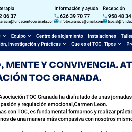
 terapia
Información y ayuda
Recepción
2 06 37
626 39 70 77
958 48 34
dterapia@fundaciontocgranada.com
infotocgranada@gmail.com
tsocial@funda
s
Equipo
Centro de alojamiento
Instalaciones
Talle
ón, investigación y Prácticas
Que es el TOC. Tipos
Pr
 MENTE Y CONVIVENCIA. A
ACIÓN TOC GRANADA.
a Asociación TOC Granada ha disfrutado de unas jornada
mpasión y regulación emocional,Carmen Leon.
nas con TOC, es fundamental formarnos y realizar práctic
arnos de una manera más compasiva con nosotros mismo