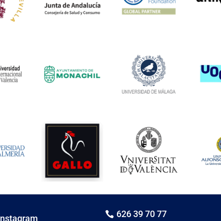
626 39 70 77

Instagram