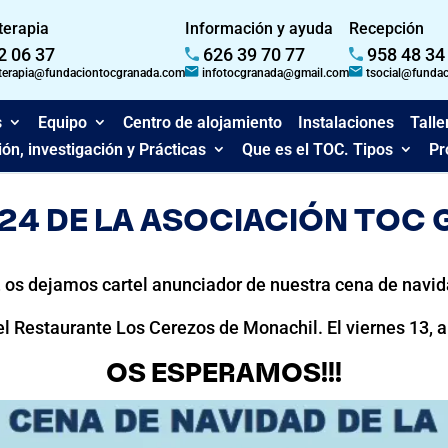
 terapia
Información y ayuda
Recepción
2 06 37
626 39 70 77
958 48 34
dterapia@fundaciontocgranada.com
infotocgranada@gmail.com
tsocial@funda
s
Equipo
Centro de alojamiento
Instalaciones
Talle
ón, investigación y Prácticas
Que es el TOC. Tipos
Pr
024 DE LA ASOCIACIÓN TOC
os dejamos cartel anunciador de nuestra cena de navid
el Restaurante Los Cerezos de Monachil. El viernes 13, a 
OS ESPERAMOS!!!