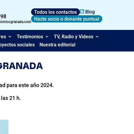
Todos los contactos
Blog
 98
Hazte socio o donante puntual
ciontocgranada.com
res
Testimonios
TV, Radio y Videos
oyectos sociales
Nuestra editorial
 GRANADA
ad para este año 2024.
las 21 h.