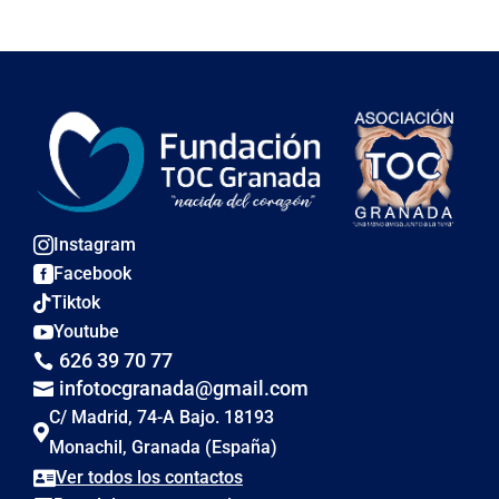
Instagram

Facebook

Tiktok

Youtube

626 39 70 77

infotocgranada@gmail.com

C/ Madrid, 74-A Bajo. 18193

Monachil, Granada (España)
Ver todos los contactos
