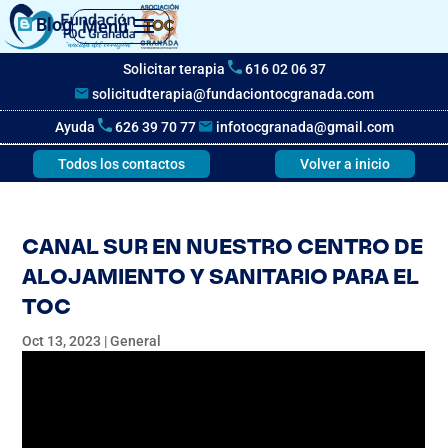
Blog
Menú
Solicitar terapia
616 02 06 37
solicitudterapia@fundaciontocgranada.com
Ayuda
626 39 70 77
infotocgranada@gmail.com
Todos los contactos
Volver a inicio
CANAL SUR EN NUESTRO CENTRO DE
ALOJAMIENTO Y SANITARIO PARA EL
TOC
Oct 13, 2023
|
General