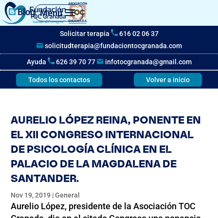
Blog
Menú
Solicitar terapia
616 02 06 37
solicitudterapia@fundaciontocgranada.com
Ayuda
626 39 70 77
infotocgranada@gmail.com
Todos los contactos
Volver a inicio
AURELIO LÓPEZ REINA, PONENTE EN
EL XII CONGRESO INTERNACIONAL
DE PSICOLOGÍA CLÍNICA EN EL
PALACIO DE LA MAGDALENA DE
SANTANDER.
Nov 19, 2019
|
General
Aurelio López, presidente de la Asociación TOC