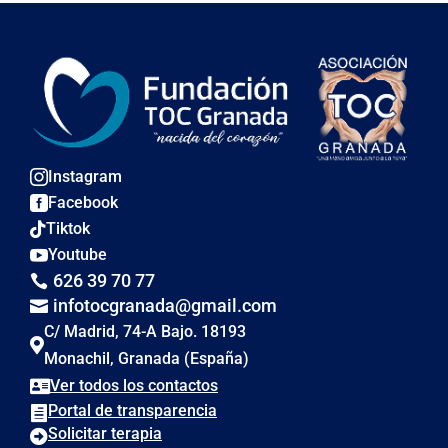
Instagram

Facebook

Tiktok

Youtube

626 39 70 77

infotocgranada@gmail.com

C/ Madrid, 74-A Bajo. 18193

Monachil, Granada (España)
Ver todos los contactos

Portal de transparencia

Solicitar terapia
