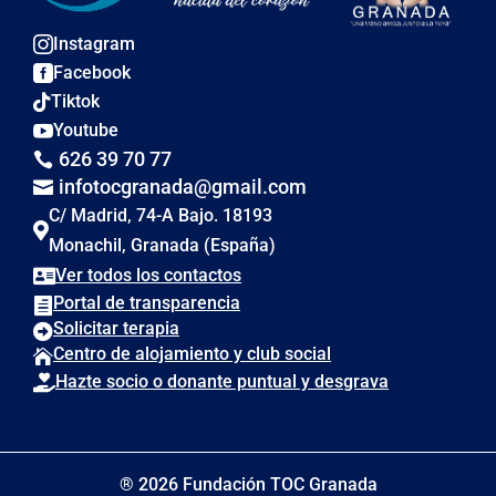
Instagram

Facebook

Tiktok

Youtube

626 39 70 77

infotocgranada@gmail.com

C/ Madrid, 74-A Bajo. 18193

Monachil, Granada (España)
Ver todos los contactos

Portal de transparencia

Solicitar terapia

Centro de alojamiento y club social

Hazte socio o donante puntual y desgrava

® 2026 Fundación TOC Granada