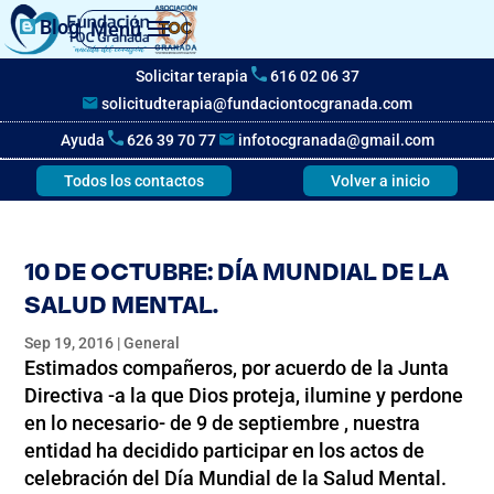
Blog
Menú
Solicitar terapia
616 02 06 37
solicitudterapia@fundaciontocgranada.com
Ayuda
626 39 70 77
infotocgranada@gmail.com
Todos los contactos
Volver a inicio
10 DE OCTUBRE: DÍA MUNDIAL DE LA
SALUD MENTAL.
Sep 19, 2016
|
General
Estimados compañeros, por acuerdo de la Junta
Directiva -a la que Dios proteja, ilumine y perdone
en lo necesario- de 9 de septiembre , nuestra
entidad ha decidido participar en los actos de
celebración del Día Mundial de la Salud Mental.