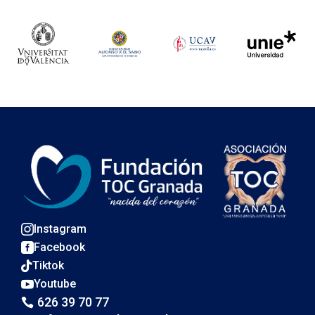
Instagram

Facebook

Tiktok

Youtube

626 39 70 77
