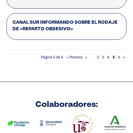
CANAL SUR INFORMANDO SOBRE EL RODAJE
DE «REPARTO OBSESIVO»
5
Página 5 de 6
« Primera
«
...
2
3
4
6
»
Colaboradores: