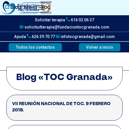
Blog
Menú
Solicitar terapia
616 02 06 37
solicitudterapia@fundaciontocgranada.com
Ayuda
626 39 70 77
infotocgranada@gmail.com
Todos los contactos
Volver a inicio
Blog «TOC Granada»
VII REUNIÓN NACIONAL DE TOC. 9 FEBRERO
2019.